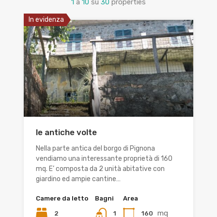
1
a
10
su
30
properties
In evidenza
le antiche volte
Nella parte antica del borgo di Pignona
vendiamo una interessante proprietà di 160
mq. E’ composta da 2 unità abitative con
giardino ed ampie cantine…
Camere da letto
Bagni
Area
mq
2
160
1