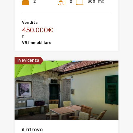
mq
2
300
2
Vendita
450.000€
Di
VR immobiliare
In evidenza
il ritrovo