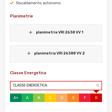
Riscaldamento autonomo
Planimetrie
planimetria VRI 2638 VV 1
planimetria VRI 26388 VV 2
Classe Energetica
CLASSE ENERGETICA:
G
A+
A
B
C
D
E
F
G