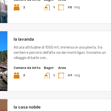
mq
3
98
1
la lavanda
Ad una altitudine di 1050 mt, immerso in una pineta, tra
sentieri e percorsi dell’alta via dei monti liguri, troviamo un
villaggio di baite con…
Camere da letto
Bagni
Area
mq
2
49
1
la casa nobile