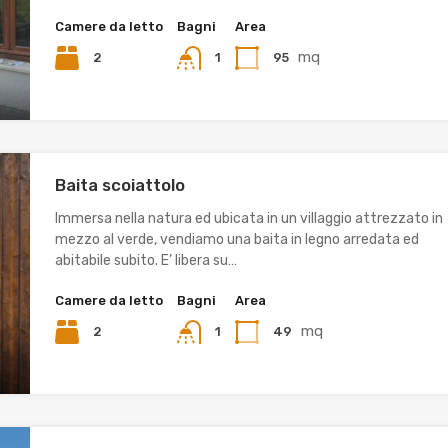
Camere da letto
Bagni
Area
mq
2
95
1
Baita scoiattolo
Immersa nella natura ed ubicata in un villaggio attrezzato in
mezzo al verde, vendiamo una baita in legno arredata ed
abitabile subito. E’ libera su…
Camere da letto
Bagni
Area
mq
2
49
1