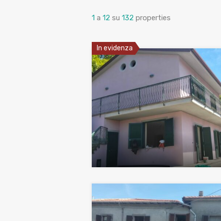
1
a
12
su
132
properties
In evidenza