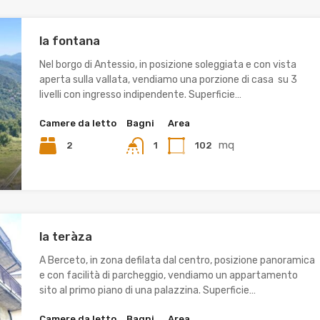
la fontana
Nel borgo di Antessio, in posizione soleggiata e con vista
aperta sulla vallata, vendiamo una porzione di casa su 3
livelli con ingresso indipendente. Superficie…
Camere da letto
Bagni
Area
mq
2
102
1
la teràza
A Berceto, in zona defilata dal centro, posizione panoramica
e con facilità di parcheggio, vendiamo un appartamento
sito al primo piano di una palazzina. Superficie…
Camere da letto
Bagni
Area