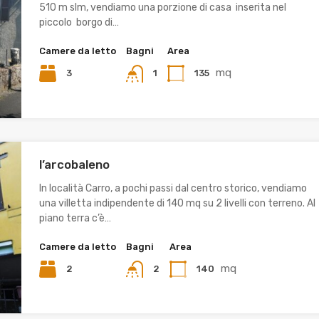
510 m slm, vendiamo una porzione di casa inserita nel
piccolo borgo di…
Camere da letto
Bagni
Area
mq
3
135
1
l’arcobaleno
In località Carro, a pochi passi dal centro storico, vendiamo
una villetta indipendente di 140 mq su 2 livelli con terreno. Al
piano terra c’è…
Camere da letto
Bagni
Area
mq
2
140
2