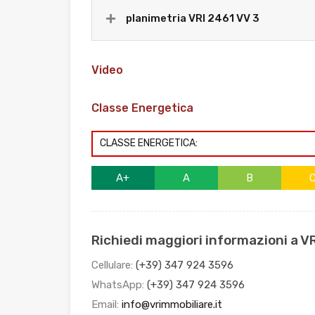
planimetria VRI 2461 VV 3
Video
Classe Energetica
CLASSE ENERGETICA:
A+
A
B
Richiedi maggiori informazioni a V
Cellulare:
(+39) 347 924 3596
WhatsApp:
(+39) 347 924 3596
Email:
info@vrimmobiliare.it