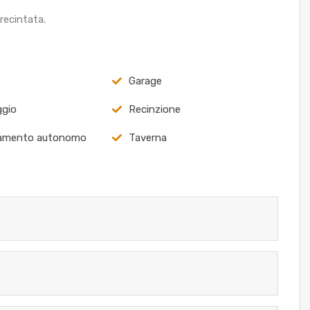
 recintata.
e
Garage
ggio
Recinzione
damento autonomo
Taverna