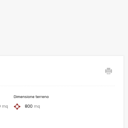
Dimensione terreno
0
mq
800
mq