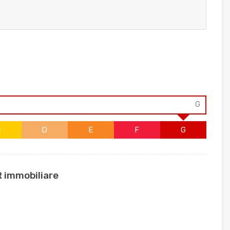
G
C
D
E
F
G
R immobiliare