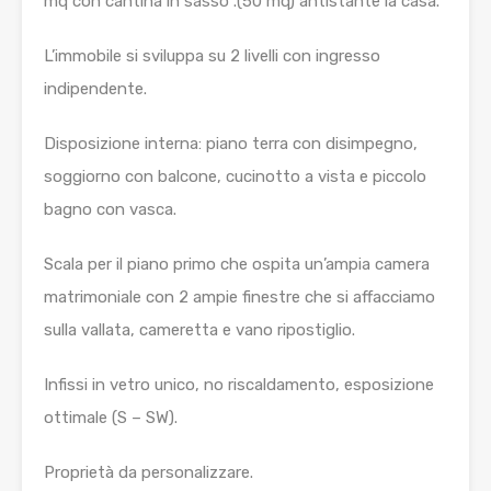
mq con cantina in sasso .(50 mq) antistante la casa.
L’immobile si sviluppa su 2 livelli con ingresso
indipendente.
Disposizione interna: piano terra con disimpegno,
soggiorno con balcone, cucinotto a vista e piccolo
bagno con vasca.
Scala per il piano primo che ospita un’ampia camera
matrimoniale con 2 ampie finestre che si affacciamo
sulla vallata, cameretta e vano ripostiglio.
Infissi in vetro unico, no riscaldamento, esposizione
ottimale (S – SW).
Proprietà da personalizzare.