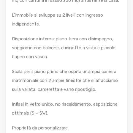
mq con cantina in sasso .(50 mq) antistante la casa.
L’immobile si sviluppa su 2 livelli con ingresso
indipendente.
Disposizione interna: piano terra con disimpegno,
soggiorno con balcone, cucinotto a vista e piccolo
bagno con vasca.
Scala per il piano primo che ospita un’ampia camera
matrimoniale con 2 ampie finestre che si affacciamo
sulla vallata, cameretta e vano ripostiglio.
Infissi in vetro unico, no riscaldamento, esposizione
ottimale (S – SW).
Proprietà da personalizzare.