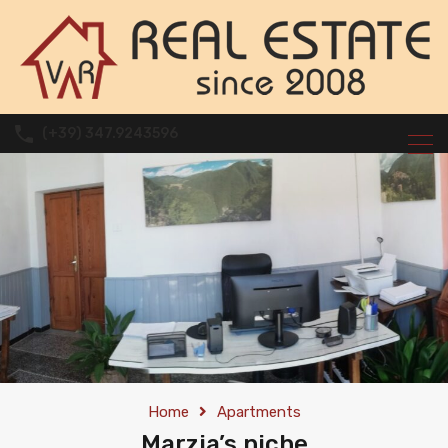
(+39) 347.9243596
Home
Apartments
Marzia’s niche