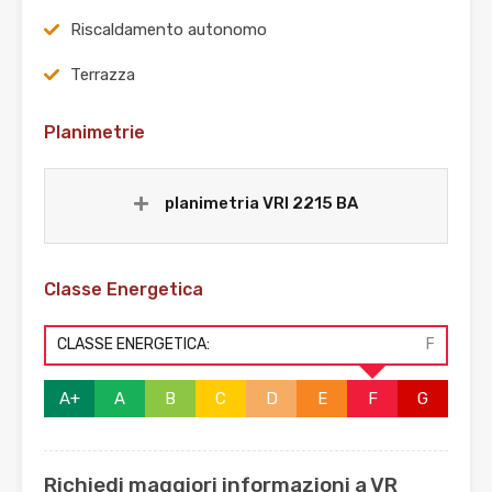
Riscaldamento autonomo
Terrazza
Planimetrie
planimetria VRI 2215 BA
Classe Energetica
CLASSE ENERGETICA:
F
A+
A
B
C
D
E
F
G
Richiedi maggiori informazioni a VR