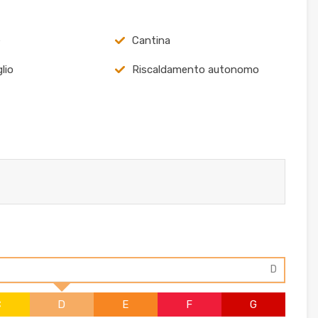
e
Cantina
lio
Riscaldamento autonomo
D
C
D
E
F
G