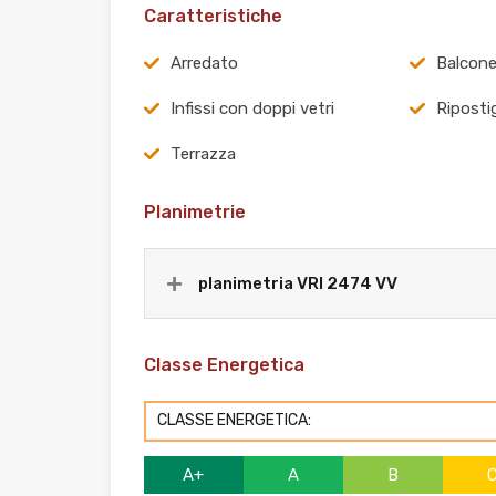
Caratteristiche
Arredato
Balcon
Infissi con doppi vetri
Ripostig
Terrazza
Planimetrie
planimetria VRI 2474 VV
Classe Energetica
CLASSE ENERGETICA:
A+
A
B