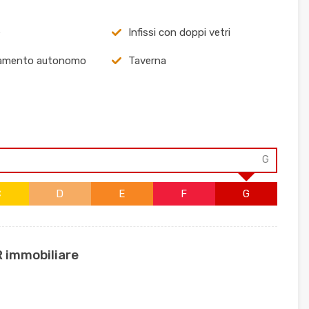
e
Infissi con doppi vetri
damento autonomo
Taverna
G
C
D
E
F
G
R immobiliare