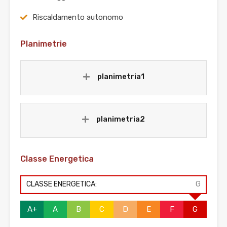
Riscaldamento autonomo
Planimetrie
planimetria1
planimetria2
Classe Energetica
CLASSE ENERGETICA:
G
A+
A
B
C
D
E
F
G